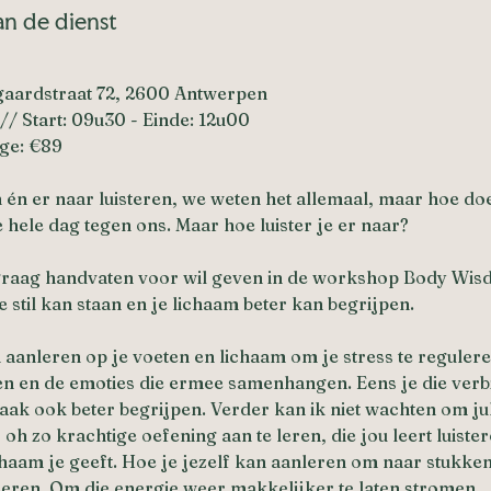
an de dienst
gaardstraat 72, 2600 Antwerpen
// Start: 09u30 - Einde: 12u00
ge: €89
 én er naar luisteren, we weten het allemaal, maar hoe do
e hele dag tegen ons. Maar hoe luister je er naar?
 graag handvaten voor wil geven in de workshop Body Wisd
e stil kan staan en je lichaam beter kan begrijpen.
aanleren op je voeten en lichaam om je stress te reguleren
n en de emoties die ermee samenhangen. Eens je die verbi
vaak ook beter begrijpen. Verder kan ik niet wachten om jul
oh zo krachtige oefening aan te leren, die jou leert luiste
ichaam je geeft. Hoe je jezelf kan aanleren om naar stukken
eren. Om die energie weer makkelijker te laten stromen.