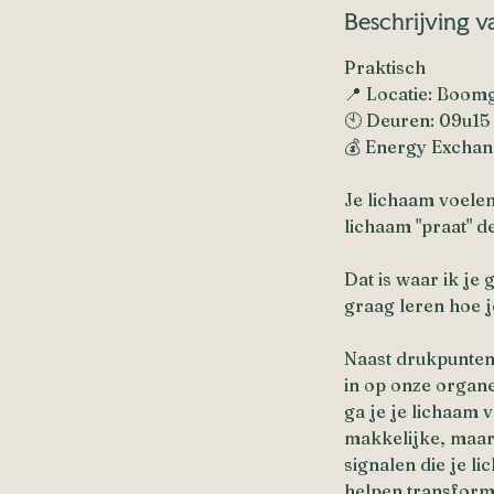
Beschrijving v
e
l
Praktisch
o
📍 Locatie: Boom
p
🕙 Deuren: 09u15 
e
💰 Energy Exchan
n
Je lichaam voelen
lichaam "praat" d
Dat is waar ik je
graag leren hoe j
Naast drukpunten 
in op onze organe
ga je je lichaam 
makkelijke, maar 
signalen die je l
helpen transform