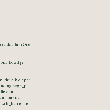
e je dat dan?Ons
om. Ik wil je
, duik ik dieper
nding begrijpt,
lie een
ren naar de
 te kijken en te