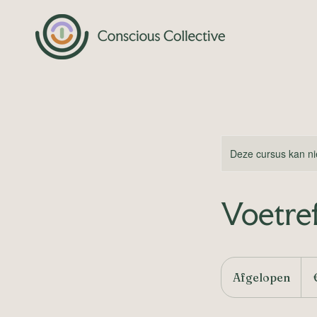
Deze cursus kan ni
Voetre
99
euro
Afgelopen
A
f
g