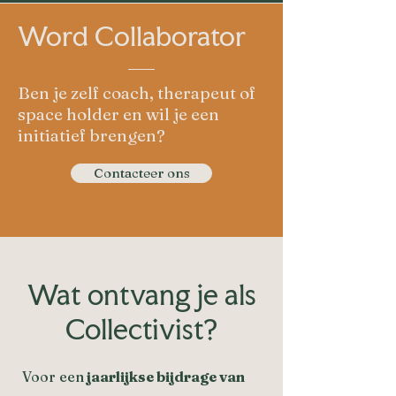
Word Collaborator
Ben je zelf coach, therapeut of
space holder en wil je een
initiatief brengen?
Contacteer ons
Wat ontvang je als
Collectivist?
Voor een
jaarlijkse bijdrage van