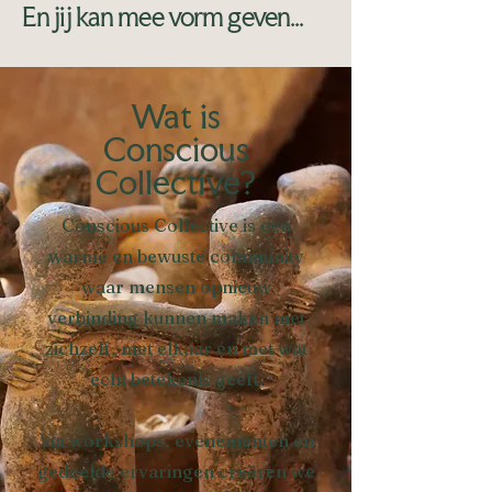
En jij kan mee vorm geven...
Wat is
Conscious
Collective?
Conscious Collective is een
warme en bewuste community
waar mensen opnieuw
verbinding kunnen maken met
zichzelf, met elkaar en met wat
echt betekenis geeft.
Via workshops, evenementen en
gedeelde ervaringen creëren we