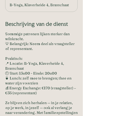
g
B-Yoga, Klaverheide 4, Brasschaat
e
l
o
p
Beschrijving van de dienst
e
n
Sommige patronen lijken sterker dan
wilskracht.
💡 Belangrijk: Neem deel als vraagsteller
of representant.
Praktisch:
📍 Locatie: B-Yoga, Klaverheide 4,
Brasschaat
🕙 Start: 13u00 - Einde: 20u00
🍵 Lunch: zelf mee te brengen; thee en
water zijn voorzien
💰 Energy Exchange: €170 (vraagsteller) –
€35 (representant)
Ze blijven zich herhalen — in je relaties,
op je werk, in jezelf — ook al verlang je
naar verandering. Met familieopstellingen