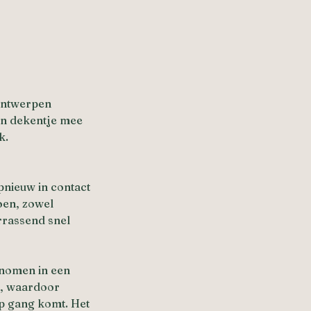
 Antwerpen
en dekentje mee
k.
pnieuw in contact
oen, zowel
errassend snel
enomen in een
el, waardoor
op gang komt. Het