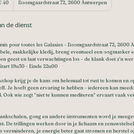
€ 40
Boomgaardstraat 72, 2600 Antwerpen
an de dienst
Amis pour toutes les Galaxies - Boomgaardstraat 72, 2600
bele, makkelijke kledij, breng eventueel een oogmasker 
n geest en laat verwachtingen los – de klank doet z’n wer
Start 19u30 - Einde 22u00
shop krijg je de kans om helemaal tot rust te komen en o
lf. Je hoeft geen ervaring te hebben – iedereen kan meed
nd. Ook wie zegt “niet te kunnen mediteren” ervaart vaak v
lankschalen, gong en andere instrumenten word je meeg
ust. De trillingen werken door in je lichaam en zenuwstels
s verminderen, je energie beter gaat stromen en herstel 