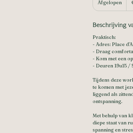
Afgelopen
A
f
g
Beschrijving v
e
l
Praktisch:
o
- Adres: Place d'
p
- Draag comforta
e
- Kom met een ope
n
- Deuren 19u15 / 
Tijdens deze work
te komen met jeze
liggend als zitte
ontspanning.
Met behulp van k
diepe staat van r
spanning en stres