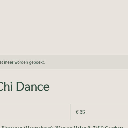
et meer worden geboekt.
Chi Dance
25
euro
€ 25
n Elsmeren (Houtschuur), Weg op Halen 2, 3450 Geetbets