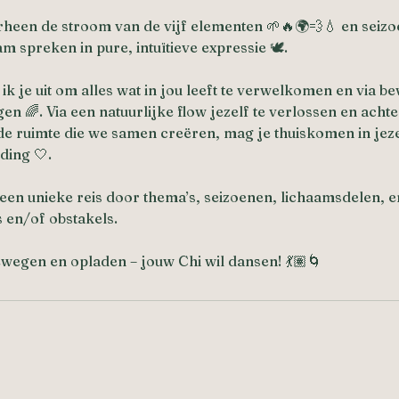
een de stroom van de vijf elementen 🌱🔥🌍💨💧 en seiz
am spreken in pure, intuïtieve expressie 🕊️.
ik je uit om alles wat in jou leeft te verwelkomen en via b
en 🌈. Via een natuurlijke flow jezelf te verlossen en achter
 de ruimte die we samen creëren, mag je thuiskomen in jezel
nding 🤍.
 een unieke reis door thema’s, seizoenen, lichaamsdelen, e
 en/of obstakels.
wegen en opladen – jouw Chi wil dansen! 💃🏽🌀