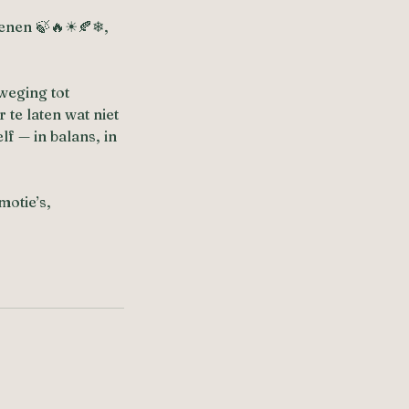
oenen 🍃🔥☀🍂❄,
eweging tot
 te laten wat niet
f — in balans, in
motie’s,