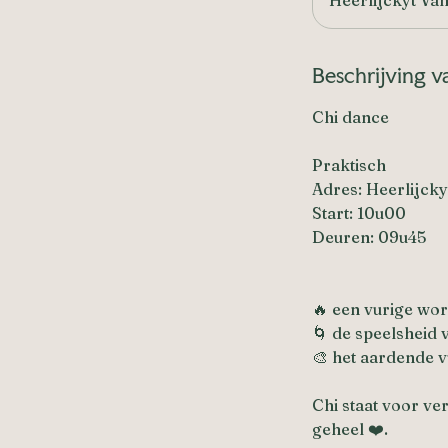
e
l
o
Beschrijving v
p
e
Chi dance
n
Praktisch
Adres: Heerlijck
Start: 10u00
Deuren: 09u45
🔥 een vurige wor
🌀 de speelsheid 
🎨 het aardende v
Chi staat voor ve
geheel ❤️.