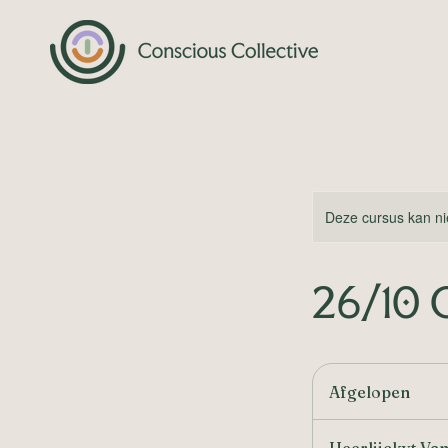
Deze cursus kan ni
26/10 
Afgelopen
A
f
g
Heerlijckyt Va