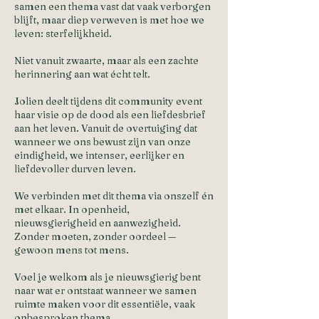
samen een thema vast dat vaak verborgen
blijft, maar diep verweven is met hoe we
leven: sterfelijkheid.
Niet vanuit zwaarte, maar als een zachte
herinnering aan wat écht telt.
Jolien deelt tijdens dit community event
haar visie op de dood als een liefdesbrief
aan het leven. Vanuit de overtuiging dat
wanneer we ons bewust zijn van onze
eindigheid, we intenser, eerlijker en
liefdevoller durven leven.
We verbinden met dit thema via onszelf én
met elkaar. In openheid,
nieuwsgierigheid en aanwezigheid.
Zonder moeten, zonder oordeel —
gewoon mens tot mens.
Voel je welkom als je nieuwsgierig bent
naar wat er ontstaat wanneer we samen
ruimte maken voor dit essentiële, vaak
onbesproken thema.