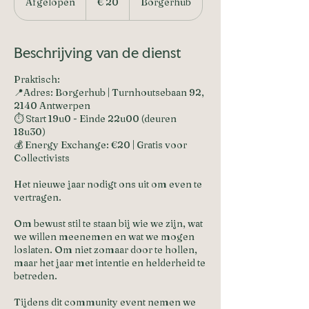
Afgelopen
A
€ 20
Borgerhub
f
g
e
Beschrijving van de dienst
l
o
Praktisch:
p
📍Adres: Borgerhub | Turnhoutsebaan 92,
e
2140 Antwerpen
n
⏱️ Start 19u0 - Einde 22u00 (deuren
18u30)
💰 Energy Exchange: €20 | Gratis voor
Collectivists
Het nieuwe jaar nodigt ons uit om even te
vertragen.
Om bewust stil te staan bij wie we zijn, wat
we willen meenemen en wat we mogen
loslaten. Om niet zomaar door te hollen,
maar het jaar met intentie en helderheid te
betreden.
Tijdens dit community event nemen we