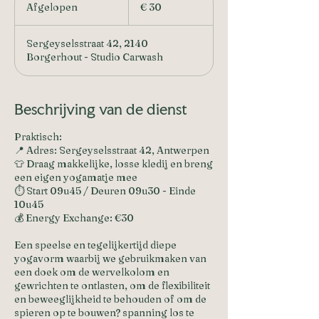
euro
Afgelopen
A
€ 30
f
g
Sergeyselsstraat 42, 2140
e
Borgerhout - Studio Carwash
l
o
p
e
Beschrijving van de dienst
n
Praktisch:
📍 Adres: Sergeyselsstraat 42, Antwerpen
👕 Draag makkelijke, losse kledij en breng
een eigen yogamatje mee
⏱️ Start 09u45 / Deuren 09u30 - Einde
10u45
💰 Energy Exchange: €30
Een speelse en tegelijkertijd diepe
yogavorm waarbij we gebruikmaken van
een doek om de wervelkolom en
gewrichten te ontlasten, om de flexibiliteit
en beweeglijkheid te behouden of om de
spieren op te bouwen? spanning los te