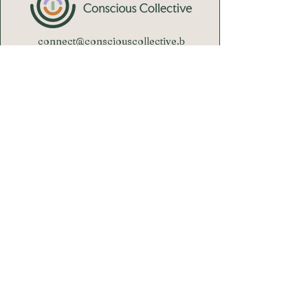
connect@consciouscollective.b
e
Contacteer ons
Jouw E-mail
Ik hou me graag verbonden via jullie
nieuwsbrief
VERSTUUR