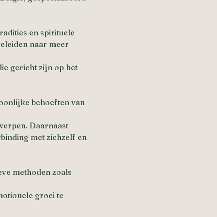
adities en spirituele 
geleiden naar meer 
e gericht zijn op het 
oonlijke behoeften van 
twerpen. Daarnaast 
binding met zichzelf en 
ieve methoden zoals 
otionele groei te 