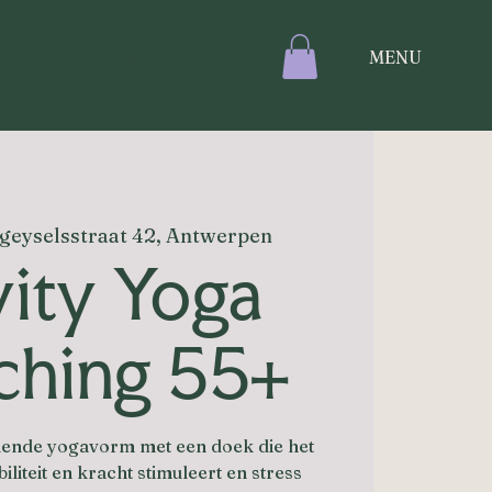
Inloggen
MENU
geyselsstraat 42, Antwerpen
ity Yoga
ching 55+
nende yogavorm met een doek die het
biliteit en kracht stimuleert en stress