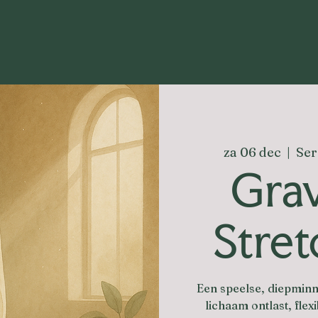
za 06 dec
  |  
Ser
Grav
Stret
Een speelse, diepmin
lichaam ontlast, flexi