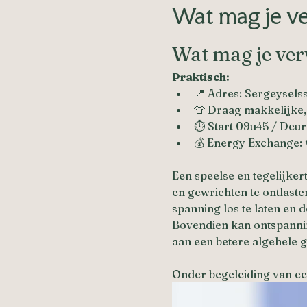
Wat mag je v
Wat mag je ve
Praktisch:
📍 Adres: Sergeysels
👕 Draag makkelijke,
⏱️ Start 09u45 / Deu
💰 Energy Exchange:
Een speelse en tegelijke
en gewrichten te ontlaste
spanning los te laten en 
Bovendien kan ontspannin
aan een betere algehele g
Onder begeleiding van een