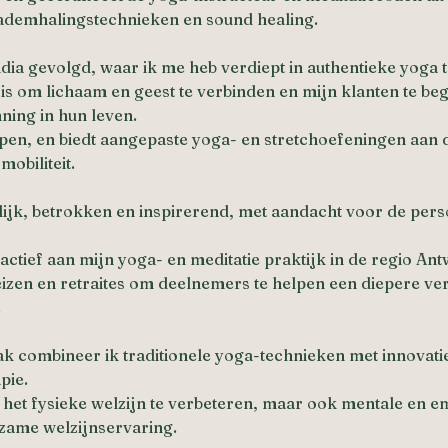
, ademhalingstechnieken en sound healing.
ndia gevolgd, waar ik me heb verdiept in authentieke yoga tr
 is om lichaam en geest te verbinden en mijn klanten te be
ning in hun leven.
en, en biedt aangepaste yoga- en stretchoefeningen aan di
obiliteit.
lijk, betrokken en inspirerend, met aandacht voor de pers
ctief aan mijn yoga- en meditatie praktijk in de regio An
reizen en retraites om deelnemers te helpen een diepere ver
.
ak combineer ik traditionele yoga-technieken met innovat
pie.
l het fysieke welzijn te verbeteren, maar ook mentale en em
zame welzijnservaring.