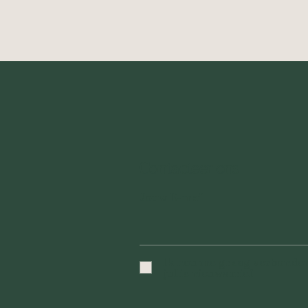
Contacteer ons
Jouw E-mail
Ik hou me graag verbonden
jullie nieuwsbrief