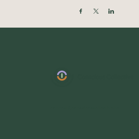
connect@consciouscollective.be