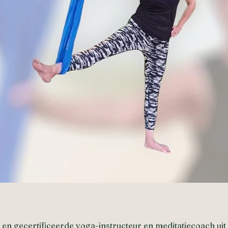
 en gecertificeerde yoga-instructeur en meditatiecoach uit 