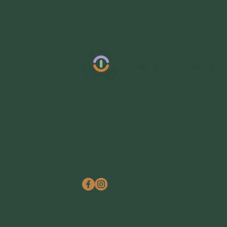
connect@consciouscollective.be