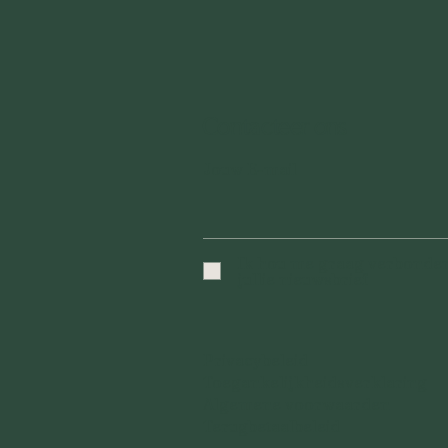
Contacteer ons
Jouw E-mail
Ik hou me graag verbonden
jullie nieuwsbrief
Privacybeleid
Toegankelijkheidsverklaring
Algemene voorwaarden
Terugbetaalbeleid