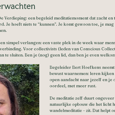
erwachten
e Verdieping: een begeleid meditatiemoment dat zacht en to
d. Je hoeft niets te “kunnen”. Je komt gewoon toe, je mag 
en.
 een simpel verlangen: een vaste plek in de week waar m
verbinding. Voor collectivists (leden van Conscious Collect
n te sluiten. Ben je (nog) geen lid, dan ben je even welko
Begeleider Bert Hoefkens neemt 
bewust waarnemen: leren kijken v
open aandacht naar jezelf en je 
oordeel, met meer rust.
De meditatie zelf duurt ongeveer
natuurlijke opbouw die het licht ho
wandelmeditatie – zit. Dat helpt om 