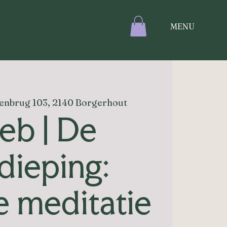
Inloggen
MENU
enbrug 103, 2140 Borgerhout
feb | De
dieping:
e meditatie