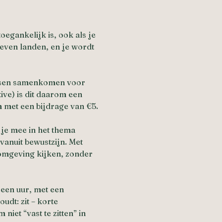
egankelijk is, ook als je 
even landen, en je wordt 
ensen samenkomen voor 
ive) is dit daarom een 
m met een bijdrage van €5.
je mee in het thema 
anuit bewustzijn. Met 
omgeving kijken, zonder 
 een uur, met een 
udt: zit – korte 
niet “vast te zitten” in 