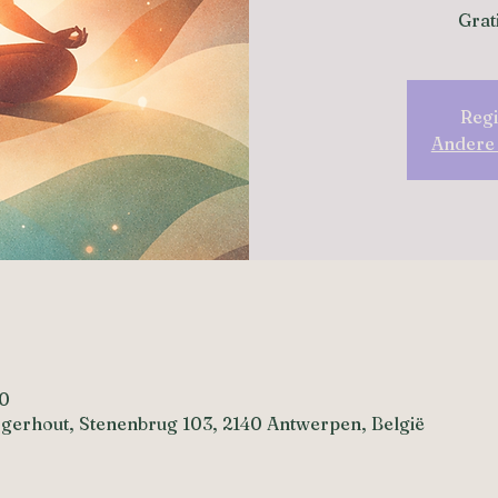
Grati
Regi
Andere
e
00
gerhout, Stenenbrug 103, 2140 Antwerpen, België