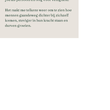
Het raakt me telkens weer om te zien hoe 
mensen gaandeweg dichter bij zichzelf 
komen, steviger in hun kracht staan en 
durven groeien.
Tickets
Verkoop geëindigd op
Soort ticket
Standaardticket
Prijs
Betaal wat je wilt
+Servicekosten ticket