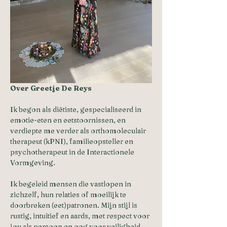
Over Greetje De Reys
Ik begon als diëtiste, gespecialiseerd in 
emotie-eten en eetstoornissen, en 
verdiepte me verder als orthomoleculair 
therapeut (kPNI), familieopsteller en 
psychotherapeut in de Interactionele 
Vormgeving.
Ik begeleid mensen die vastlopen in 
zichzelf, hun relaties of moeilijk te 
doorbreken (eet)patronen. Mijn stijl is 
rustig, intuïtief en aards, met respect voor 
jou als persoon en oog voor veiligheid.