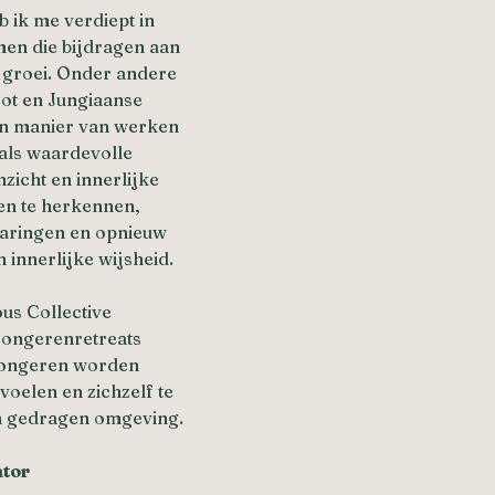
 ik me verdiept in 
men die bijdragen aan 
 groei. Onder andere 
ot en Jungiaanse 
en manier van werken 
als waardevolle 
zicht en innerlijke 
en te herkennen, 
varingen en opnieuw 
 innerlijke wijsheid.
us Collective 
 jongerenretreats 
jongeren worden 
voelen en zichzelf te 
en gedragen omgeving.
ator