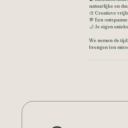
natuurlijke en d
🎨 Creatieve vrij
💬 Een ontspannen
🌙 Je eigen uniek
We nemen de tijd,
brengen (en missc