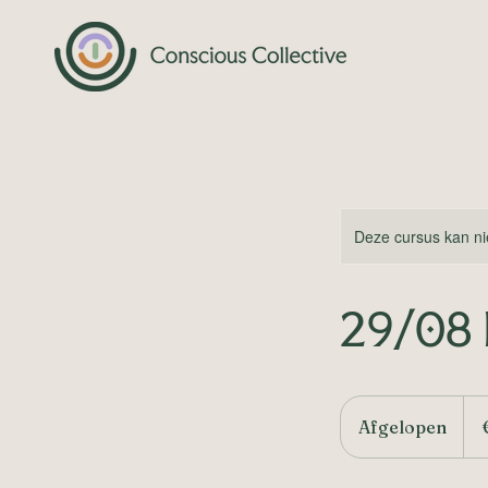
Deze cursus kan ni
29/08 
45
euro
Afgelopen
A
f
g