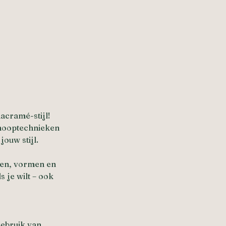
acramé-stijl!
knooptechnieken
ouw stijl.
uren, vormen en
 je wilt – ook
Gebruik van