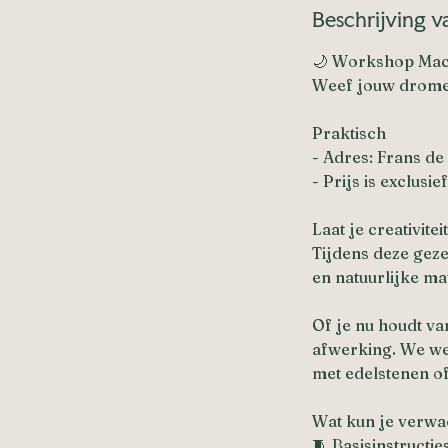
Beschrijving v
e
l
🌙 Workshop Ma
o
Weef jouw dromen
p
e
Praktisch
n
- Adres: Frans de
- Prijs is exclusi
Laat je creativit
Tijdens deze geze
en natuurlijke ma
Of je nu houdt van
afwerking. We wer
met edelstenen of 
Wat kun je verw
🧵 Basisinstruct