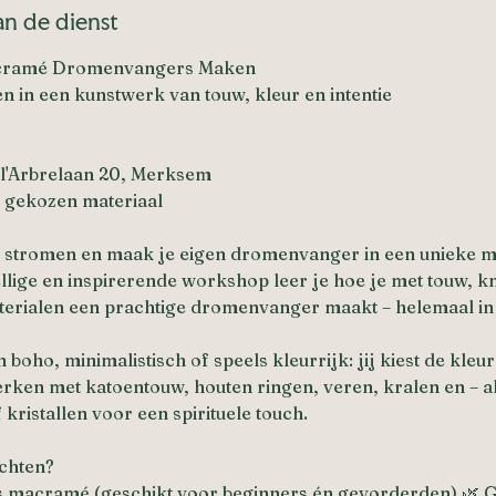
an de dienst
cramé Dromenvangers Maken
 in een kunstwerk van touw, kleur en intentie
 l'Arbrelaan 20, Merksem
ef gekozen materiaal
eit stromen en maak je eigen dromenvanger in een unieke m
llige en inspirerende workshop leer je hoe je met touw, 
terialen een prachtige dromenvanger maakt – helemaal in j
 boho, minimalistisch of speels kleurrijk: jij kiest de kle
ken met katoentouw, houten ringen, veren, kralen en – als
kristallen voor een spirituele touch.
achten?
ies macramé (geschikt voor beginners én gevorderden) 🌿 