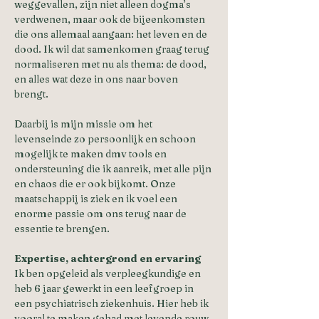
weggevallen, zijn niet alleen dogma’s 
verdwenen, maar ook de bijeenkomsten 
die ons allemaal aangaan: het leven en de 
dood. Ik wil dat samenkomen graag terug 
normaliseren met nu als thema: de dood, 
en alles wat deze in ons naar boven 
brengt.
Daarbij is mijn missie om het 
levenseinde zo persoonlijk en schoon 
mogelijk te maken dmv tools en 
ondersteuning die ik aanreik, met alle pijn 
en chaos die er ook bijkomt. Onze 
maatschappij is ziek en ik voel een 
enorme passie om ons terug naar de 
essentie te brengen.
Expertise, achtergrond en ervaring
Ik ben opgeleid als verpleegkundige en 
heb 6 jaar gewerkt in een leefgroep in 
een psychiatrisch ziekenhuis. Hier heb ik 
vooral te maken gehad met levende rouw, 